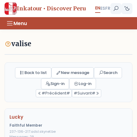
EN
Inkatour • Discover Peru
ES
FR
Menu
valise
Back to list
New message
Search
Sign-in
Log-in
#Précédent#
#Suivant#
Lucky
Faithful Member
237-136-217.adsl.skynet.be
Messages: 29