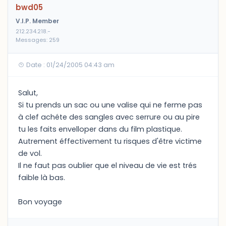
bwd05
V.I.P. Member
212.234.218.-
Messages: 259
Date : 01/24/2005 04:43 am
Salut,
Si tu prends un sac ou une valise qui ne ferme pas
à clef achéte des sangles avec serrure ou au pire
tu les faits envelloper dans du film plastique.
Autrement éffectivement tu risques d'être victime
de vol.
Il ne faut pas oublier que el niveau de vie est trés
faible là bas.
Bon voyage