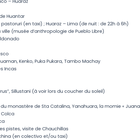
uco – Huaraz
 de Huantar
pastoruri (en taxi) ; Huaraz – Lima (de nuit : de 22h à 6h)
 la ville (musée d’anthropologie de Pueblo Libre)
Maldonado
usco
yhuaman, Kenko, Puka Pukara, Tambo Machay
es Incas
Urus”, Sillustani (à voir lors du coucher du soleil)
ite du monastère de Sta Catalina, Yanahuara, la momie « Juana
u Colca
ca
es pistes, visite de Chauchillas
hina (en colectivo et/ou taxi)