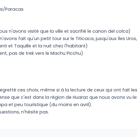
tas/Paracas
s n'avons visité que la ville et sacrifié le canon del colca)
avons fait qu'un petit tour sur le Titicaca, jusqu'aux îles Uros, 
ti et Taquille et la nuit chez l'habitant)
t, pas de trek vers le Machu Picchu)
gretté ces choix, même si à la lecture de ceux qui ont fait l
 pense que c'est dans la région de Huaraz que nous avons vu l
ympa et peu touristique (du moins en avril).
questions, n'hésite pas.