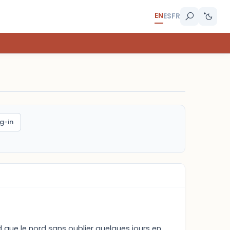
EN
ES
FR
g-in
d que le nord sans oublier quelques jours en