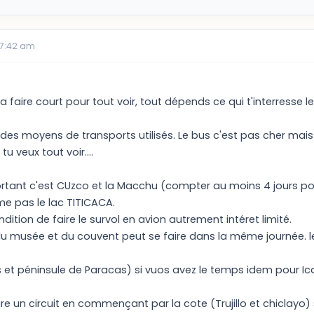
07:42 am
 faire court pour tout voir, tout dépends ce qui t'interresse le
es moyens de transports utilisés. Le bus c'est pas cher mais 
 tu veux tout voir....
rtant c'est CUzco et la Macchu (compter au moins 4 jours pour
me pas le lac TITICACA.
dition de faire le survol en avion autrement intéret limité.
 du musée et du couvent peut se faire dans la même journée. l
as et péninsule de Paracas) si vuos avez le temps idem pour Ic
ire un circuit en commençant par la cote (Trujillo et chiclayo) 