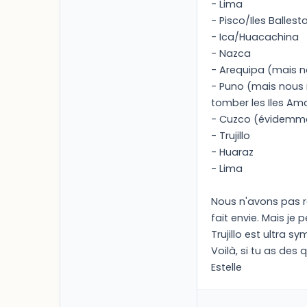
- Lima
- Pisco/Iles Balles
- Ica/Huacachina
- Nazca
- Arequipa (mais nou
- Puno (mais nous n'
tomber les Iles Aman
- Cuzco (évidemmen
- Trujillo
- Huaraz
- Lima
Nous n'avons pas re
fait envie. Mais je
Trujillo est ultra s
Voilà, si tu as des 
Estelle