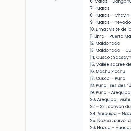
6. Caraz – Llangan
7. Huaraz
8. Huaraz – Chavin
9. Huaraz – nevado 
10. Lima : visite de
11. Lima – Puerto 
12. Maldonado
13. Maldonado – C
14. Cusco : Sacsa
15. Vallée sacrée d
16. Machu Picchu
17. Cusco – Puno
18. Puno : îles des “
19. Puno - Arequipa
20. Arequipa : vis
22 – 23 : canyon d
24. Arequipa – Naz
25. Nazca : survol d
26. Nazca – Huacac