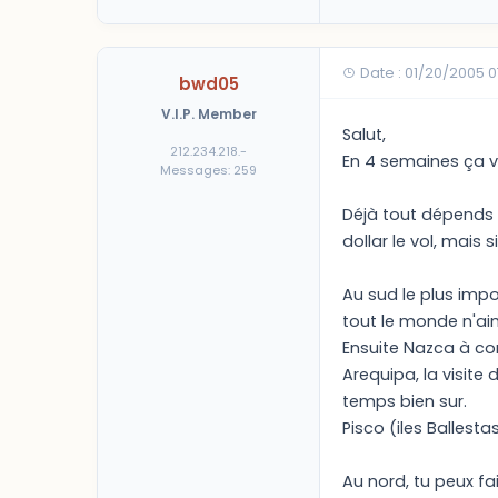
Date : 01/20/2005 
bwd05
V.I.P. Member
Salut,
212.234.218.-
En 4 semaines ça va
Messages: 259
Déjà tout dépends d
dollar le vol, mais si
Au sud le plus impo
tout le monde n'ai
Ensuite Nazca à con
Arequipa, la visite
temps bien sur.
Pisco (iles Ballest
Au nord, tu peux fa