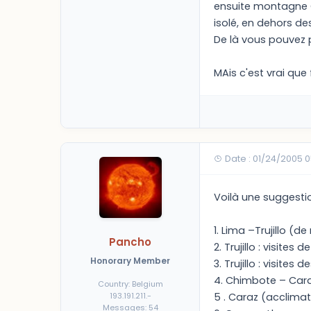
ensuite montagne C
isolé, en dehors des 
De là vous pouvez p
MAis c'est vrai que 
Date : 01/24/2005 
Voilà une suggestion
1. Lima –Trujillo (d
Pancho
2. Trujillo : visites
Honorary Member
3. Trujillo : visites
4. Chimbote – Caraz
Country: Belgium
5 . Caraz (acclimata
193.191.211.-
Messages: 54