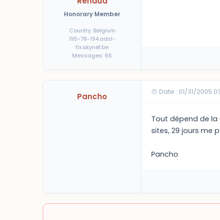
Renaud
Honorary Member
Country: Belgium
195-78-194.adsl-
fix.skynet.be
Messages: 65
Date : 01/31/2005 0
Pancho
Tout dépend de la c
sites, 29 jours me
Pancho