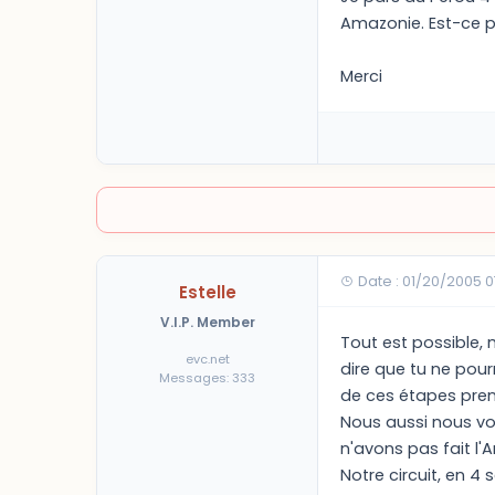
Amazonie. Est-ce p
Merci
Date : 01/20/2005 
Estelle
V.I.P. Member
Tout est possible, m
evc.net
dire que tu ne pourr
Messages: 333
de ces étapes pre
Nous aussi nous vou
n'avons pas fait l'
Notre circuit, en 4 