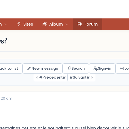
m
Sites
Album
Forum
es?
ack to list
New message
Search
Sign-in
Lo
#Précédent#
#Suivant#
0:20 am
semaines cet ete et je souhaiterais aussi bien decouvrir le su