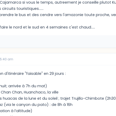
ajamarca si vous le temps, autreement je conseille plutot K
circuits touristiques......
rendre le bus et des cendre vers l'amazonie toute proche, vers
faire le nord et le sud en 4 semaines c'est chaud.....
05:40 am
 d'itinéraire "faisable" en 29 jours :
e nuit; arrivée à 7h du mat)
 de Chan Chan, Huanchaco, la ville
 des huacas de la lune et du soleil ; trajet Trujillo-Chimbote (2h30
 (via le canyon du pato) : de 8h à 16h
tion à l’altitude)