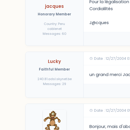
Pour la légalisation 
jacques
Cordialiltés
Honorary Member
J@cques
Country: Peru
cablenet
Messages: 60
Date : 12/27/2004 
Lucky
Faithful Member
un grand merci Jacq
240.81.adsl.skynet.be
Messages: 29
Date : 12/27/2004 
Bonjour, mais d'abo