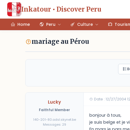
Inkatour • Discover Peru
Home
Peru
Culture
Touris
mariage au Pérou
B
Date : 12/27/2004 1
Lucky
Faithful Member
bonjour à tous,
140-201-80.adsl.skynet.be
je suis belge et je v
Messages: 29
En mars je pars me