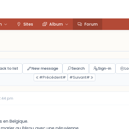
m
Sites
Album
Forum
ack to list
New message
Search
Sign-in
Lo
#Précédent#
#Suivant#
2:44 pm
is en Belgique.
 marier au Pérou avec une péruvienne.