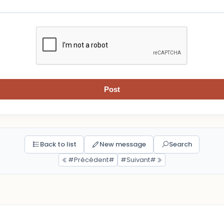
Post
Back to list
New message
Search
#Précédent#
#Suivant#