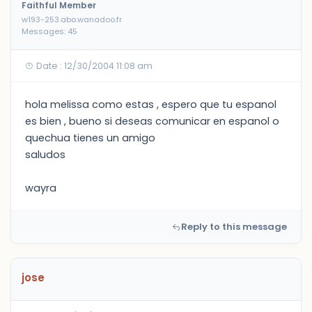
Faithful Member
w193-253.abo.wanadoo.fr
Messages: 45
Date : 12/30/2004 11:08 am
hola melissa como estas , espero que tu espanol
es bien , bueno si deseas comunicar en espanol o
quechua tienes un amigo
saludos
wayra
Reply to this message
jose