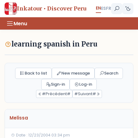
EN
Inkatour • Discover Peru
ES
FR
Menu
learning spanish in Peru
Back to list
New message
Search
Sign-in
Log-in
#Précédent#
#Suivant#
Melissa
Date : 12/23/2004 03:34 pm