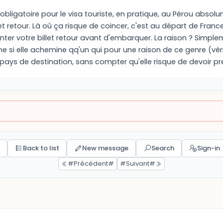
st obligatoire pour le visa touriste, en pratique, au Pérou a
et retour. Là où ça risque de coincer, c'est au départ de France
er votre billet retour avant d'embarquer. La raison ? Simpl
si elle achemine qq'un qui pour une raison de ce genre (vérif
pays de destination, sans compter qu'elle risque de devoir pren
Back to list
New message
Search
Sign-in
#Précédent#
#Suivant#