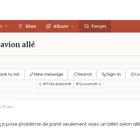
m
Sites
Album
Forum
avion allé
ack to list
New message
Search
Sign-in
Lo
#Précédent#
#Suivant#
5:31 am
i ça pose problème de partir seulement avec un billet avion all