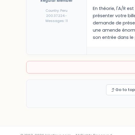
Regular Member
En théorie, l'A/R e
Country: Peru
présenter votre bill
200.37.224.-
Messages: 11
demande de présent
une amende énorme 
son entrée dans le 
Go to top