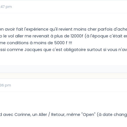
2:47 pm
en avoir fait l'expérience qu'il revient moins cher parfois d'ache
le vol aller me revenait à plus de 12000f (à l'époque c'était e
 conditions à moins de 5000 f !!!
ssi comme Jacques que c'est obligatoire surtout si vous n'ave
1:36 pm
d avec Corinne, un Aller / Retour, même "Open" (à date change