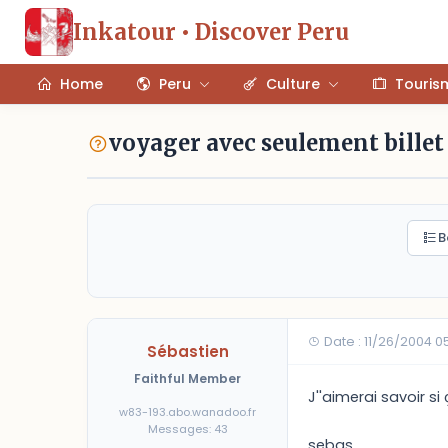
Inkatour • Discover Peru
Home
Peru
Culture
Touris
voyager avec seulement billet 
B
Date : 11/26/2004 0
Sébastien
Faithful Member
J''aimerai savoir s
w83-193.abo.wanadoo.fr
Messages: 43
sebas