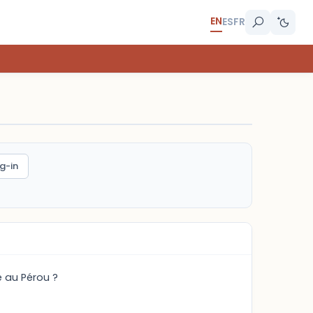
EN
ES
FR
g-in
é au Pérou ?