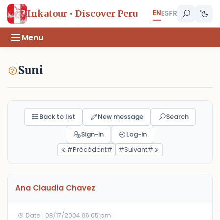
EN
Inkatour • Discover Peru
ES
FR
Menu
Suni
Back to list
New message
Search
Sign-in
Log-in
#Précédent#
#Suivant#
Ana Claudia Chavez
Date : 08/17/2004 06:05 pm