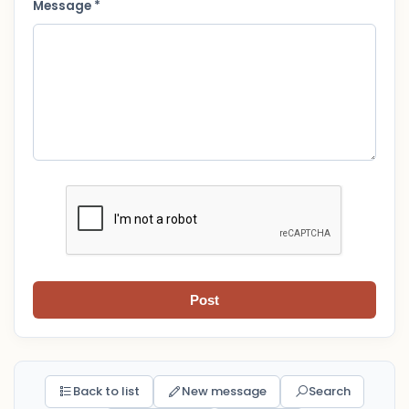
Message *
Post
Back to list
New message
Search