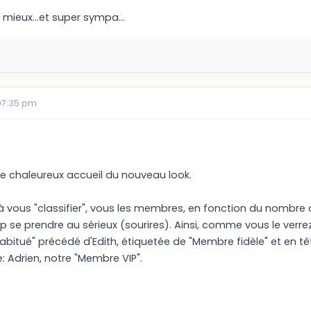
 mieux...et super sympa...
07:35 pm
ce chaleureux accueil du nouveau look.
 vous "classifier", vous les membres, en fonction du nombre
trop se prendre au sérieux (sourires). Ainsi, comme vous le v
bitué" précédé d'Edith, étiquetée de "Membre fidèle" et en t
 Adrien, notre "Membre VIP".