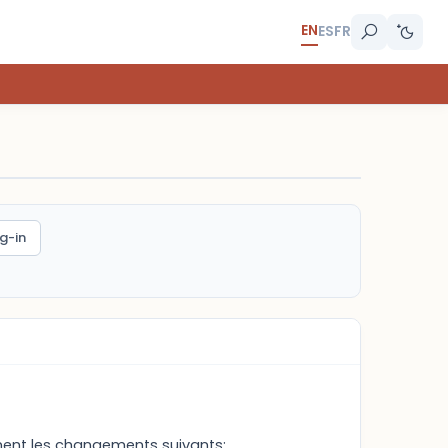
EN
ES
FR
g-in
ement les changements suivants: