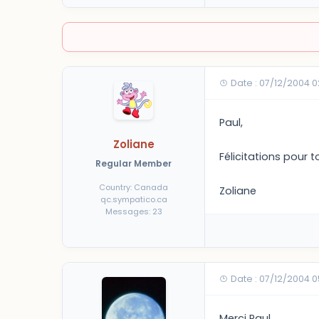
Date : 07/12/2004 
Paul,
Zoliane
Félicitations pour 
Regular Member
Country: Canada
Zoliane
qc.sympatico.ca
Messages: 23
Date : 07/12/2004 0
Merci Paul