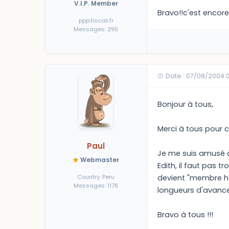
V.I.P. Member
Bravo!!c'est encore
ppp.tiscali.fr
Messages: 295
Date : 07/08/2004 
Bonjour à tous,
Merci à tous pour 
Paul
Je me suis amusé à
Webmaster
Edith, il faut pas 
Country: Peru
devient "membre ha
Messages: 1178
longueurs d'avance:
Bravo à tous !!!