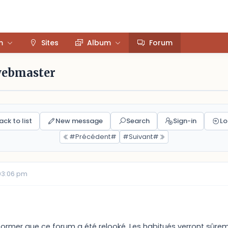
m
Sites
Album
Forum
webmaster
ack to list
New message
Search
Sign-in
Lo
#Précédent#
#Suivant#
03:06 pm
nformer que ce forum a été relooké. Les habitués verront sûr