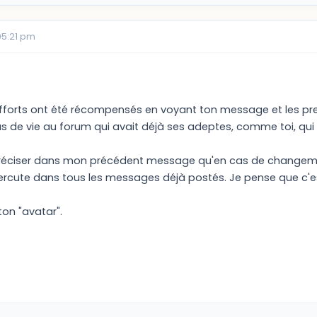
05:21 pm
 efforts ont été récompensés en voyant ton message et les pre
 de vie au forum qui avait déjà ses adeptes, comme toi, qui s
de préciser dans mon précédent message qu'en cas de change
percute dans tous les messages déjà postés. Je pense que c'e
ton "avatar".