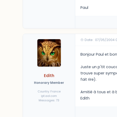
Paul
Date : 07/05/2004 
Bonjour Paul et bon
Juste un p'tit cou
trouve super sympa.
Edith
fait rire).
Honorary Member
Amitié à tous et à 
Country: France
ipt.aol.com
Edith
Messages: 73