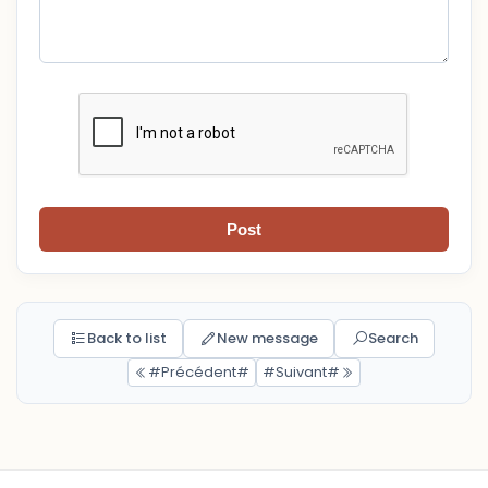
Post
Back to list
New message
Search
#Précédent#
#Suivant#