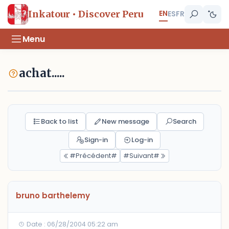
EN
Inkatour • Discover Peru
ES
FR
Menu
achat.....
Back to list
New message
Search
Sign-in
Log-in
#Précédent#
#Suivant#
bruno barthelemy
Date : 06/28/2004 05:22 am