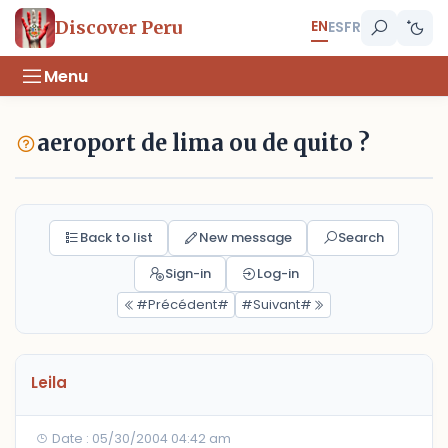
EN
Discover Peru
ES
FR
Menu
aeroport de lima ou de quito ?
Back to list
New message
Search
Sign-in
Log-in
#Précédent#
#Suivant#
Leila
Date : 05/30/2004 04:42 am