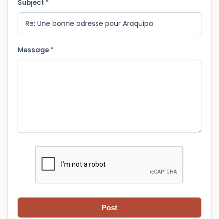
Subject *
Message *
Post