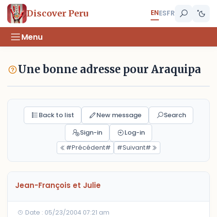
EN
Discover Peru
ES
FR
Menu
Une bonne adresse pour Araquipa
Back to list
New message
Search
Sign-in
Log-in
#Précédent#
#Suivant#
Jean-François et Julie
Date : 05/23/2004 07:21 am