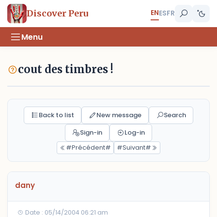
EN
Discover Peru
ES
FR
Menu
cout des timbres !
Back to list
New message
Search
Sign-in
Log-in
#Précédent#
#Suivant#
dany
Date : 05/14/2004 06:21 am