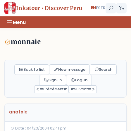
EN
Inkatour • Discover Peru
ES
FR
Menu
monnaie
Back to list
New message
Search
Sign-in
Log-in
#Précédent#
#Suivant#
anatole
Date : 04/23/2004 02:41 pm