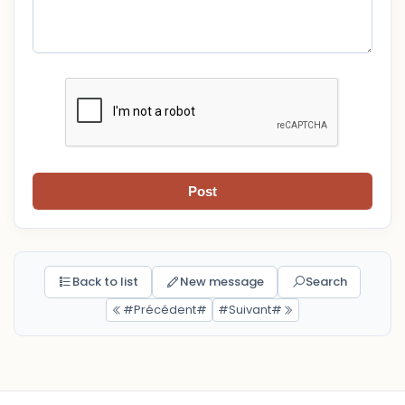
Post
Back to list
New message
Search
#Précédent#
#Suivant#