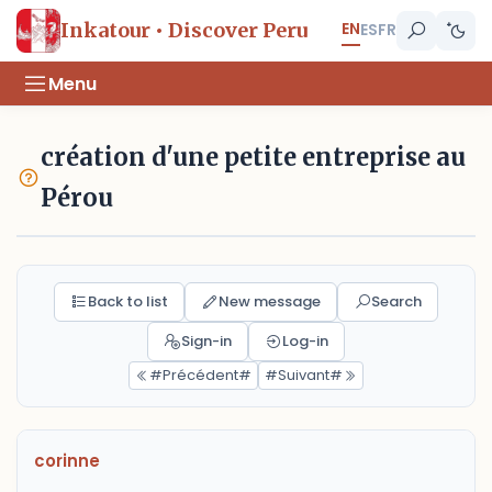
EN
Inkatour • Discover Peru
ES
FR
Menu
création d'une petite entreprise au
Pérou
Back to list
New message
Search
Sign-in
Log-in
#Précédent#
#Suivant#
corinne