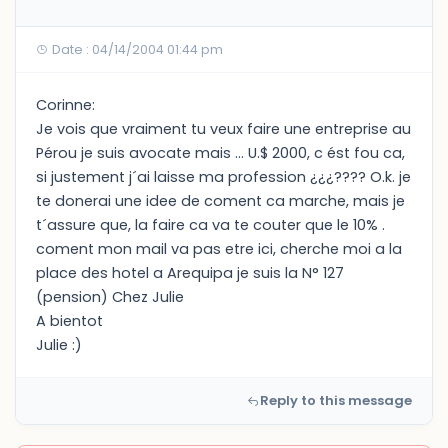
Date : 04/14/2004 01:44 pm
Corinne:
Je vois que vraiment tu veux faire une entreprise au
Pérou je suis avocate mais ... U.$ 2000, c ést fou ca,
si justement j´ai laisse ma profession ¿¿¿???? O.k. je
te donerai une idee de coment ca marche, mais je
t´assure que, la faire ca va te couter que le 10% .
coment mon mail va pas etre ici, cherche moi a la
place des hotel a Arequipa je suis la N° 127
(pension) Chez Julie
A bientot
Julie :)
Reply to this message