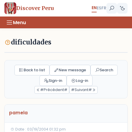
EN
Discover Peru
ES
FR
Menu
dificuldades
Back to list
New message
Search
Sign-in
Log-in
#Précédent#
#Suivant#
pamela
Date : 03/19/2004 01:32 pm