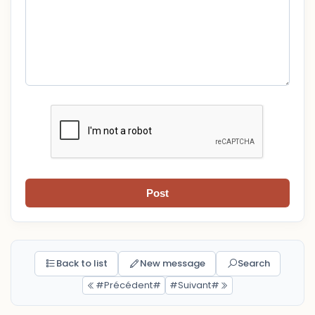
Post
Back to list
New message
Search
#Précédent#
#Suivant#