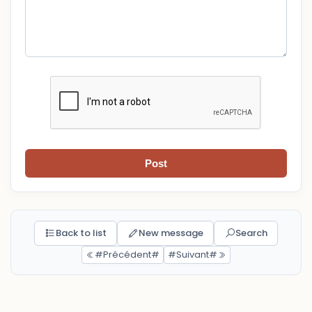
Post
Back to list
New message
Search
#Précédent#
#Suivant#