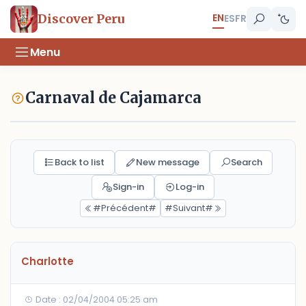
EN
Discover Peru
ES
FR
Menu
Carnaval de Cajamarca
Back to list
New message
Search
Sign-in
Log-in
#Précédent#
#Suivant#
Charlotte
Date : 02/04/2004 05:25 am