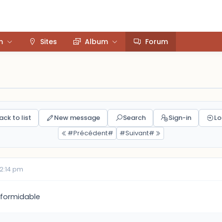
m
Sites
Album
Forum
ack to list
New message
Search
Sign-in
Lo
#Précédent#
#Suivant#
12:14 pm
 formidable