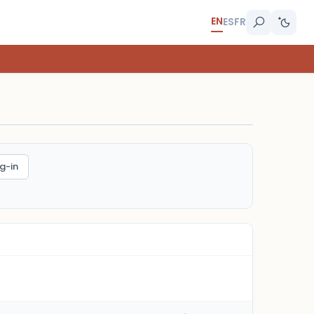
EN
ES
FR
g-in