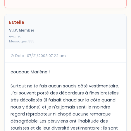
Estelle
V.I.P. Member
evc.net
Messages: 333
Date : 07/21/2003 07:22 am
coucouc Marlène !
Surtout ne te fais aucun soucis côté vestimentaire.
J'ai souvent porté des débardeurs à fines bretelles
très décolletés (il faisait chaud sur la côte quand
nous y étions) et je n'ai jamais senti le moindre
regard réprobateur ni chopé aucune remarque
désagréable. Les péruviens ont l'habitude des
touristes et de leur diversité vestimentaire ; ils sont