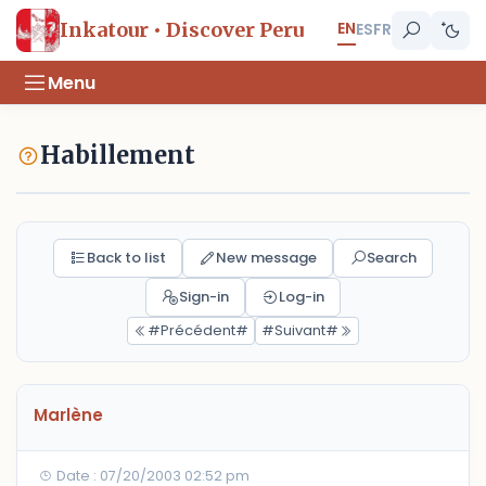
EN
Inkatour • Discover Peru
ES
FR
Menu
Habillement
Back to list
New message
Search
Sign-in
Log-in
#Précédent#
#Suivant#
Marlène
Date : 07/20/2003 02:52 pm