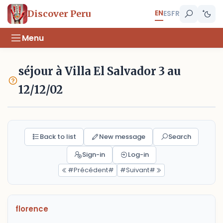
EN
Discover Peru
ES
FR
Menu
séjour à Villa El Salvador 3 au
12/12/02
Back to list
New message
Search
Sign-in
Log-in
#Précédent#
#Suivant#
florence