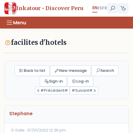
EN
Inkatour • Discover Peru
ES
FR
Menu
facilites d'hotels
Back to list
New message
Search
Sign-in
Log-in
#Précédent#
#Suivant#
Stephane
Date : 07/01/2002 12:36 pm