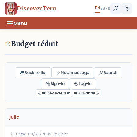
EN
Discover Peru
ES
FR
Menu
Budget réduit
Back to list
New message
Search
Sign-in
Log-in
#Précédent#
#Suivant#
julie
Date : 03/30/2002 12:21 pm