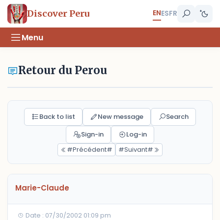
EN
Discover Peru
ES
FR
Menu
Retour du Perou
Back to list
New message
Search
Sign-in
Log-in
#Précédent#
#Suivant#
Marie-Claude
Date : 07/30/2002 01:09 pm