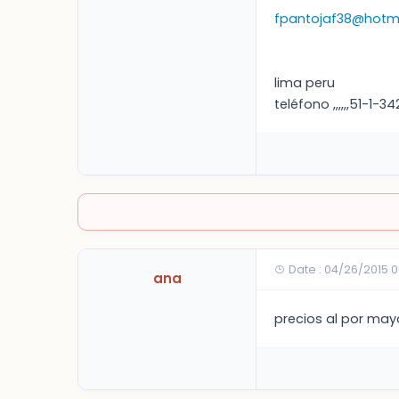
fpantojaf38@hotm
lima peru
teléfono ,,,,,,51-1-3
Date : 04/26/2015 
ana
precios al por may