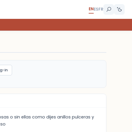
EN
ES
FR
g-in
as o sin ellas como dijes anillos pulceras y
aso