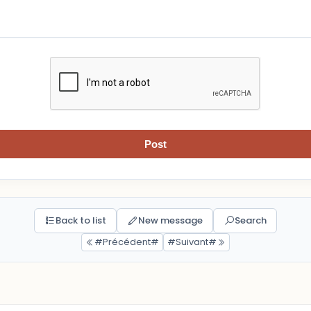
Post
Back to list
New message
Search
#Précédent#
#Suivant#