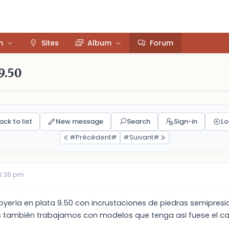
m
Sites
Album
Forum
9.50
ack to list
New message
Search
Sign-in
Lo
#Précédent#
#Suivant#
08:36 pm
oyería en plata 9.50 con incrustaciones de piedras semipresios
también trabajamos con modelos que tenga asi fuese el c