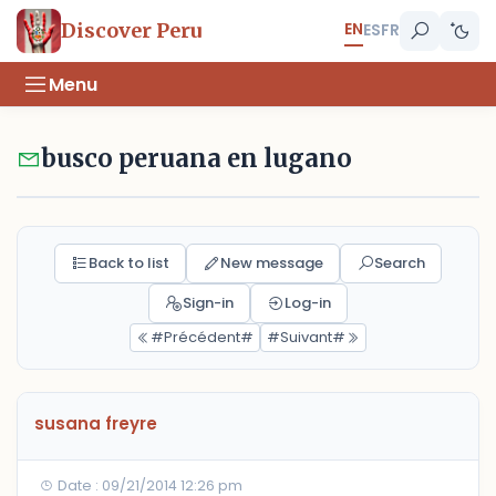
EN
Discover Peru
ES
FR
Menu
busco peruana en lugano
Back to list
New message
Search
Sign-in
Log-in
#Précédent#
#Suivant#
susana freyre
Date : 09/21/2014 12:26 pm