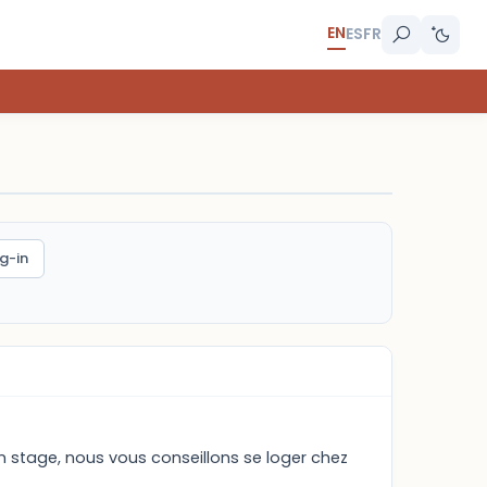
EN
ES
FR
g-in
un stage, nous vous conseillons se loger chez