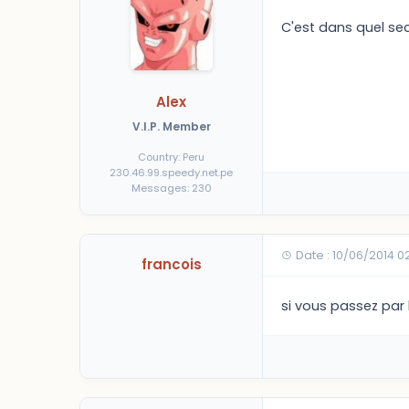
C'est dans quel sec
Alex
V.I.P. Member
Country: Peru
230.46.99.speedy.net.pe
Messages: 230
Date : 10/06/2014 0
francois
si vous passez par 