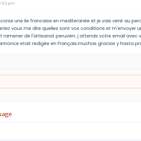
02:53 pm
n corse une ile francaise en mediteranée et je vais venir au per
urriez vous me dire quelles sont vos conditions et m'envoyer u
ramener de l'artisanat peruvien. j attends votre email avec vo
 annonce etait redigée en Français.muchas gracias y hasta p
sage