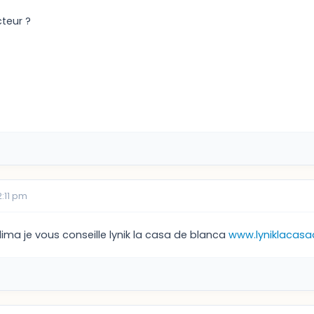
teur ?
2:11 pm
lima je vous conseille lynik la casa de blanca
www.lyniklacas