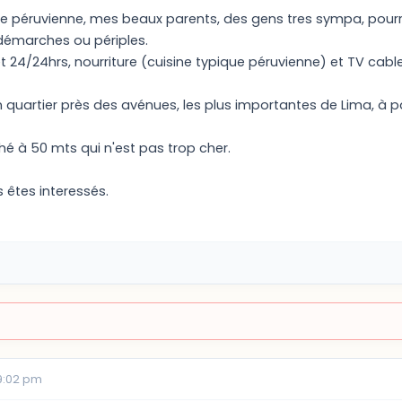
le péruvienne, mes beaux parents, des gens tres sympa, pourrai
démarches ou périples.
t 24/24hrs, nourriture (cuisine typique péruvienne) et TV cable 
n quartier près des avénues, les plus importantes de Lima, à pa
hé à 50 mts qui n'est pas trop cher.
s êtes interessés.
09:02 pm