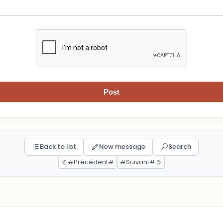
Post
Back to list
New message
Search
#Précédent#
#Suivant#