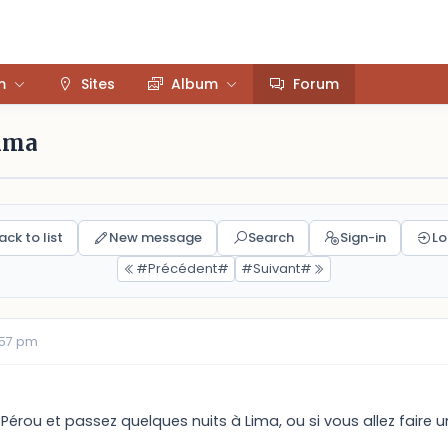
m
Sites
Album
Forum
Lima
ack to list
New message
Search
Sign-in
Lo
#Précédent#
#Suivant#
:57 pm
Pérou et passez quelques nuits à Lima, ou si vous allez faire 