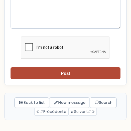
Post
Back to list
New message
Search
#Précédent#
#Suivant#