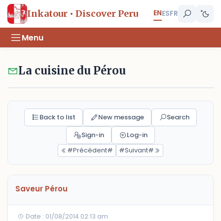
EN
Inkatour • Discover Peru
ES
FR
Menu
La cuisine du Pérou
Back to list
New message
Search
Sign-in
Log-in
#Précédent#
#Suivant#
Saveur Pérou
Date : 01/08/2014 02:13 am