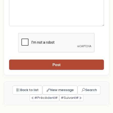
Post
Back to list
New message
Search
#Précédent#
#Suivant#