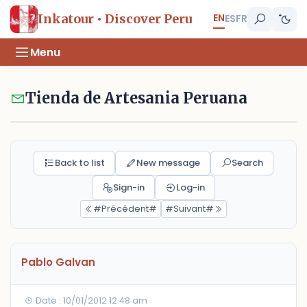
EN
Inkatour • Discover Peru
ES
FR
Menu
Tienda de Artesania Peruana
Back to list
New message
Search
Sign-in
Log-in
#Précédent#
#Suivant#
Pablo Galvan
Date : 10/01/2012 12:48 am