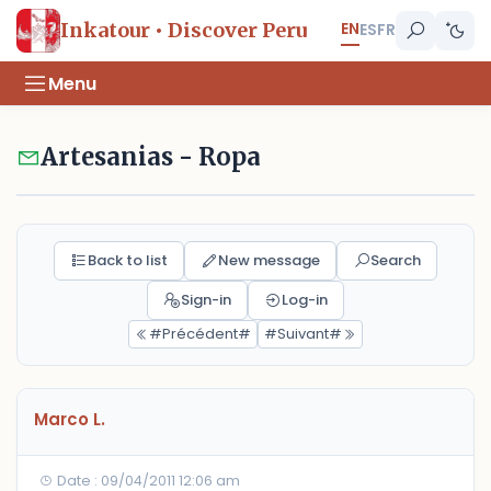
EN
Inkatour • Discover Peru
ES
FR
Menu
Artesanias - Ropa
Back to list
New message
Search
Sign-in
Log-in
#Précédent#
#Suivant#
Marco L.
Date : 09/04/2011 12:06 am