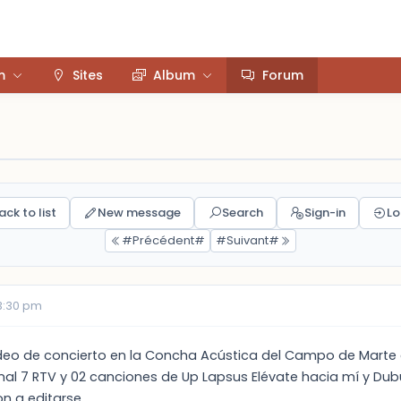
m
Sites
Album
Forum
ack to list
New message
Search
Sign-in
Lo
#Précédent#
#Suivant#
03:30 pm
deo de concierto en la Concha Acústica del Campo de Marte 
nal 7 RTV y 02 canciones de Up Lapsus Elévate hacia mí y Dub
on a editarse