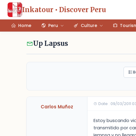
Inkatour • Discover Peru
Home
Peru
Culture
Touris
Up Lapsus
B
Date : 09/03/2011 
Carlos Muñoz
Estoy buscando vi
transmitido por ca
Iempsa y no llegar