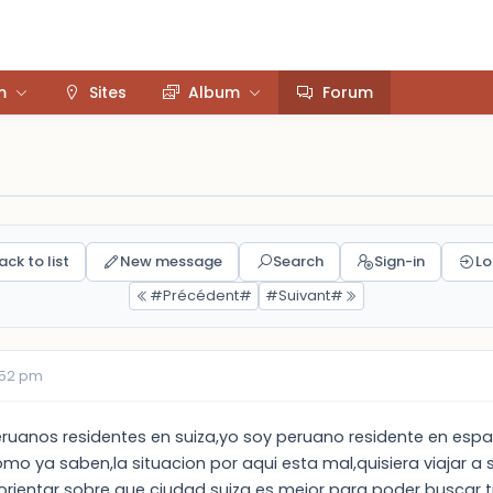
m
Sites
Album
Forum
ack to list
New message
Search
Sign-in
Lo
#Précédent#
#Suivant#
3:52 pm
eruanos residentes en suiza,yo soy peruano residente en esp
 ya saben,la situacion por aqui esta mal,quisiera viajar a sui
orientar sobre que ciudad suiza es mejor para poder buscar tr