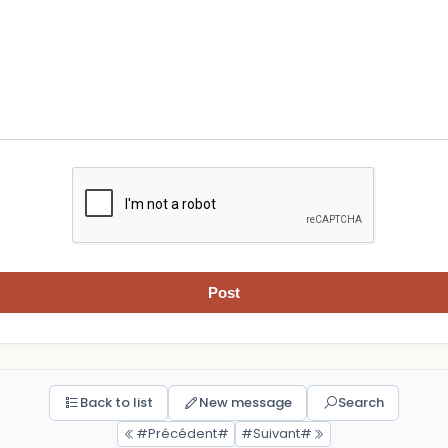
Post
Back to list
New message
Search
#Précédent#
#Suivant#