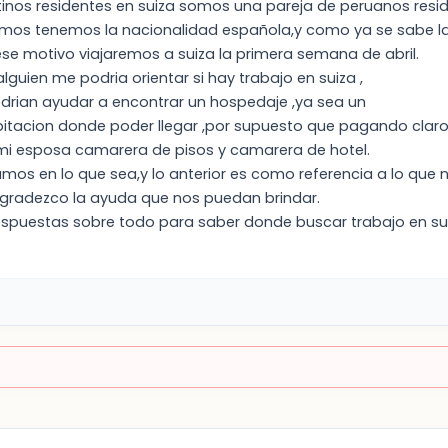
atinos residentes en suiza somos una pareja de peruanos res
amos tenemos la nacionalidad española,y como ya se sabe la
se motivo viajaremos a suiza la primera semana de abril.
alguien me podria orientar si hay trabajo en suiza ,
drian ayudar a encontrar un hospedaje ,ya sea un
itacion donde poder llegar ,por supuesto que pagando claro
y mi esposa camarera de pisos y camarera de hotel.
amos en lo que sea,y lo anterior es como referencia a lo qu
gradezco la ayuda que nos puedan brindar.
espuestas sobre todo para saber donde buscar trabajo en su