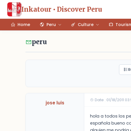
Inkatour • Discover Peru
Home
Peru
Culture
Touris
peru
B
Date : 01/18/2011 0
jose luis
hola a todos los p
española bueno como
alguien me podria 