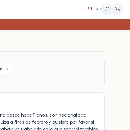
EN
ES
FR
g-in
aña desde hace 11 años, con nacionalidad
za a fines de febrero,y quisiera por favor si
abajo,yo trabajaria en lo que sea,y si tambien