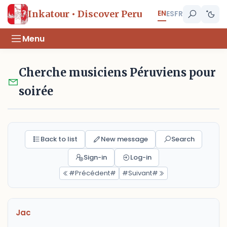
EN
Inkatour • Discover Peru
ES
FR
Menu
Cherche musiciens Péruviens pour
soirée
Back to list
New message
Search
Sign-in
Log-in
#Précédent#
#Suivant#
Jac