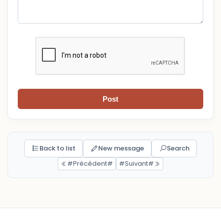
Post
Back to list
New message
Search
#Précédent#
#Suivant#