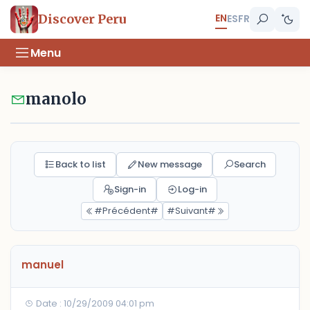
EN
Discover Peru
ES
FR
Menu
manolo
Back to list
New message
Search
Sign-in
Log-in
#Précédent#
#Suivant#
manuel
Date : 10/29/2009 04:01 pm