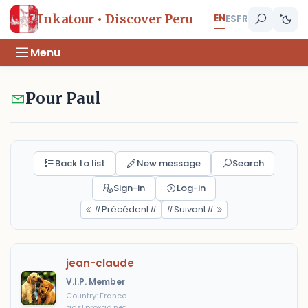
EN
Inkatour • Discover Peru
ES
FR
Menu
Pour Paul
Back to list
New message
Search
Sign-in
Log-in
#Précédent#
#Suivant#
jean-claude
V.I.P. Member
Country: France
adsl.proxad.net