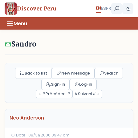
EN
Discover Peru
ES
FR
Menu
Sandro
Back to list
New message
Search
Sign-in
Log-in
#Précédent#
#Suivant#
Neo Anderson
Date : 08/31/2006 09:47 am