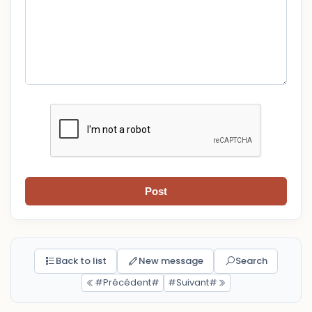
Post
Back to list
New message
Search
#Précédent#
#Suivant#