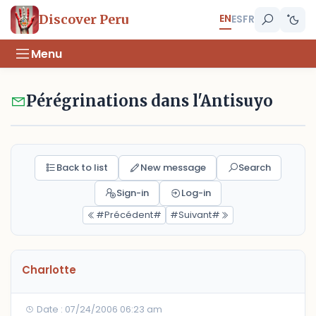
EN
Discover Peru
ES
FR
Menu
Pérégrinations dans l'Antisuyo
Back to list
New message
Search
Sign-in
Log-in
#Précédent#
#Suivant#
Charlotte
Date : 07/24/2006 06:23 am