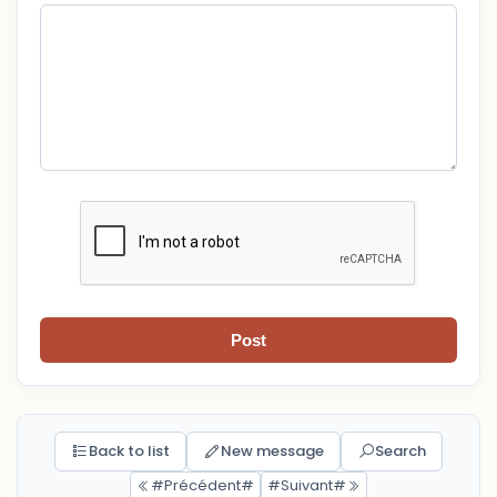
Post
Back to list
New message
Search
#Précédent#
#Suivant#