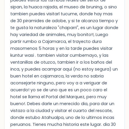
puedes visitar las tumbas reales del señor de
sipan, la huaca rajada, el museo de bruning, o sino
tambien puedes visitarl tucume, donde hay mas
de 30 piramides de adobe, y si te alcanza tiempo y
te gusta la naturaleza "chaparri", es un lugar donde
hay variedad de animales, muy bonito!!, Luego
partir rumbo a Cajamarca, el trayecto dura
masomenos 5 horas y en la tarde puedes visitar
kuntur wasi . tambien visitar cumbemayo, y las
ventanillas de otuzco, tambien ir a los baños del
inca, y puedes acampar aqui (no estoy segura) un
buen hotel en cajamarca, la verda no sabria
aconsejarte ninguno, pero voy a a veriguar de
acuerdo! yo se de uno que es un poco caro el
hotel se llama el Portal del Marquez, pero muy
bueno!. Debes darle un merecido dia, para dar un
vistazo a la ciudad y visitar el cuarto del rescate,
donde estubo Atahualpa, uno de lo ultimos incas
peruanos. Tienes mucha historia este lugar. dia 30