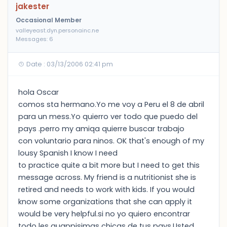
jakester
Occasional Member
valleyeast.dyn.personainc.ne
Messages: 6
Date : 03/13/2006 02:41 pm
hola Oscar
comos sta hermano.Yo me voy a Peru el 8 de abril
para un mess.Yo quierro ver todo que puedo del
pays .perro my amiqa quierre buscar trabajo
con voluntario para ninos. OK that's enough of my
lousy Spanish I know I need
to practice quite a bit more but I need to get this
message across. My friend is a nutritionist she is
retired and needs to work with kids. If you would
know some organizations that she can apply it
would be very helpful.si no yo quiero encontrar
todo les quappisimas chicas de tus pays.Usted