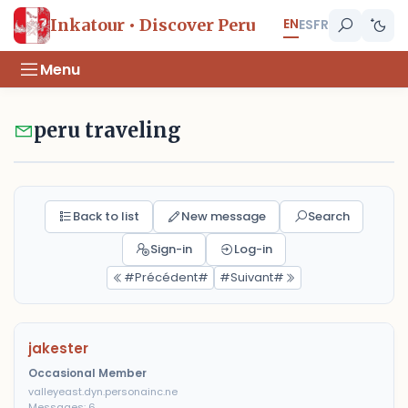
EN
Inkatour • Discover Peru
ES
FR
Menu
peru traveling
Back to list
New message
Search
Sign-in
Log-in
#Précédent#
#Suivant#
jakester
Occasional Member
valleyeast.dyn.personainc.ne
Messages: 6