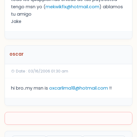
tengo msn yo (
mekwikfix@hotmail.com
) ablamos
tu amigo
Jake
oscar
Date : 03/16/2006 01:30 am
hi bro..my msn is
oxcarlima18@hotmail.com
!!