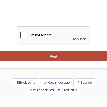
Post
Back to list
New message
Search
#Précédent#
#Suivant#