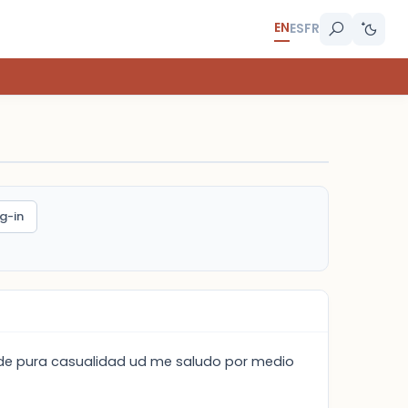
EN
ES
FR
g-in
, de pura casualidad ud me saludo por medio