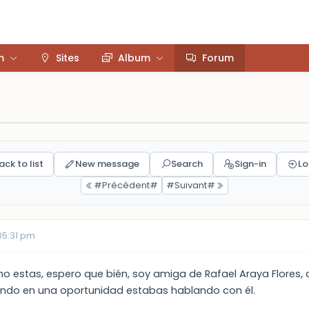
m
Sites
Album
Forum
ack to list
New message
Search
Sign-in
Lo
#Précédent#
#Suivant#
05:31 pm
o estas, espero que bién, soy amiga de Rafael Araya Flores
ndo en una oportunidad estabas hablando con él.