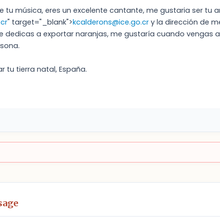
e tu música, eres un excelente cantante, me gustaria ser tu 
cr
" target="_blank">
kcalderons@ice.go.cr
y la dirección de 
 dedicas a exportar naranjas, me gustaría cuando vengas a C
sona.
r tu tierra natal, España.
sage