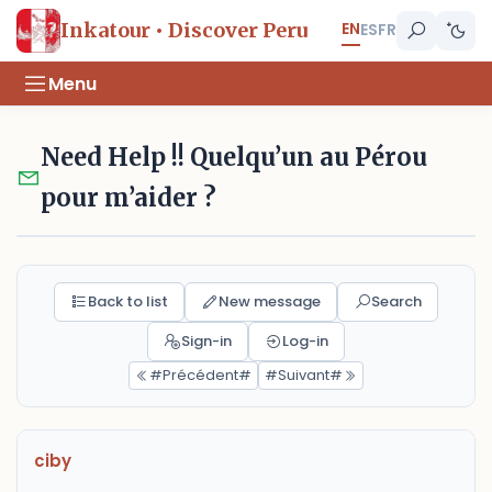
EN
Inkatour • Discover Peru
ES
FR
Menu
Need Help !! Quelqu’un au Pérou
pour m’aider ?
Back to list
New message
Search
Sign-in
Log-in
#Précédent#
#Suivant#
ciby