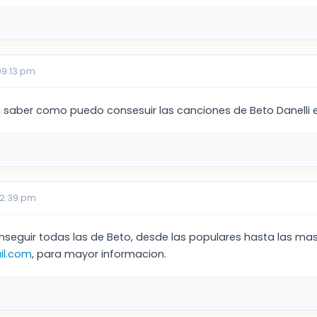
09:13 pm
a saber como puedo consesuir las canciones de Beto Danelli e
12:39 pm
nseguir todas las de Beto, desde las populares hasta las ma
l.com
, para mayor informacion.