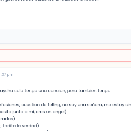
4:37 pm
aysha solo tengo una cancion, pero tambien tengo :
nfesiones, cuestion de felling, no soy una señora, me estoy si
cesito junto a mi, eres un angel)
orados)
r, todita la verdad)