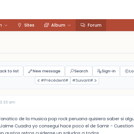
m
Sites
Album
Forum
ack to list
New message
Search
Sign-in
Lo
#Précédent#
#Suivant#
03:33 am
fanatico de la musica pop rock peruana quisiera saber si algu
 Jaime Cuadra yo consegui hace poco el de Samir - Cuestion
n gustos retros cuidense un saludos a todos...