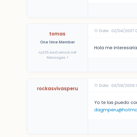
Date : 02/04/2007 
tomas
One time Member
Hola me interesari
ny325.east.verizon.net
Messages: 1
Date : 04/09/2009 
rockasvivasperu
Yo te las puedo co
dagmperu@hotmai