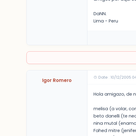
DaNN.
Lima - Peru
Date : 10/12/2005 0
Igor Romero
Hola amigazo, de n
melisa (a volar, co
beto danelli (te ne
nina mutal (enam
Fahed mitre (jenife