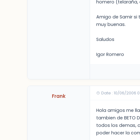
homero (telaraña, 
Amigo de Samir si 
muy buenas.
Saludos
Igor Romero
Date : 10/06/2006 
Frank
Hola amigos me lla
tambien de BETO DA
todos los demas, c
poder hacer la co