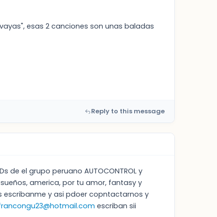
 vayas", esas 2 canciones son unas baladas
Reply to this message
 CDs de el grupo peruano AUTOCONTROL y
sueños, america, por tu amor, fantasy y
ps escribanme y asi pdoer copntactarnos y
francongu23@hotmail.com
escriban sii