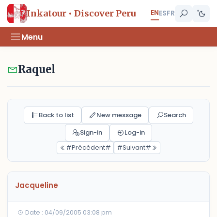
EN
Inkatour • Discover Peru
ES
FR
Menu
Raquel
Back to list
New message
Search
Sign-in
Log-in
#Précédent#
#Suivant#
Jacqueline
Date : 04/09/2005 03:08 pm