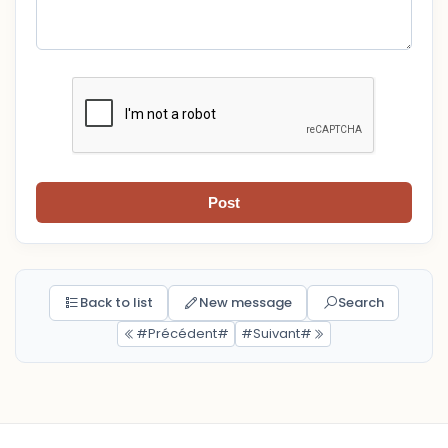
Post
Back to list
New message
Search
#Précédent#
#Suivant#