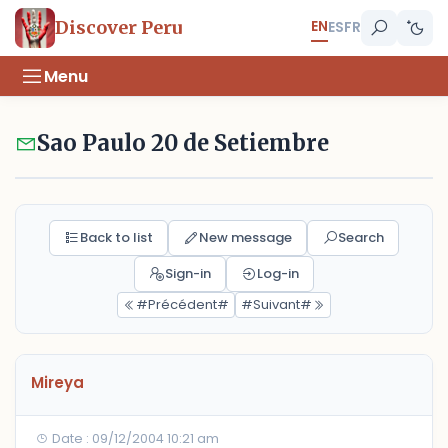
EN
Discover Peru
ES
FR
Menu
Sao Paulo 20 de Setiembre
Back to list
New message
Search
Sign-in
Log-in
#Précédent#
#Suivant#
Mireya
Date : 09/12/2004 10:21 am