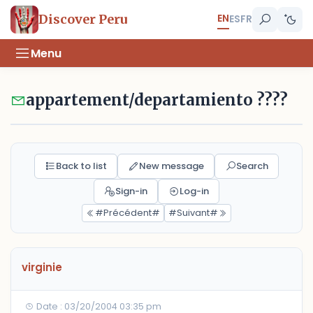
EN
Discover Peru
ES
FR
Menu
appartement/departamiento ????
Back to list
New message
Search
Sign-in
Log-in
#Précédent#
#Suivant#
virginie
Date : 03/20/2004 03:35 pm