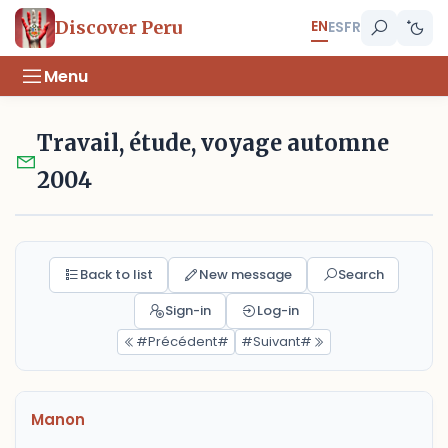
EN
Discover Peru
ES
FR
Menu
Travail, étude, voyage automne
2004
Back to list
New message
Search
Sign-in
Log-in
#Précédent#
#Suivant#
Manon