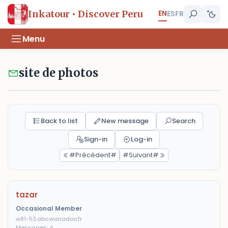
EN
Inkatour • Discover Peru
ES
FR
Menu
site de photos
Back to list
New message
Search
Sign-in
Log-in
#Précédent#
#Suivant#
tazar
Occasional Member
w81-53.abo.wanadoo.fr
Messages: 4