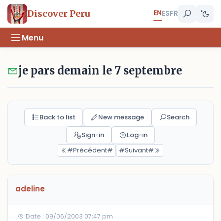
EN
Discover Peru
ES
FR
Menu
je pars demain le 7 septembre
Back to list
New message
Search
Sign-in
Log-in
#Précédent#
#Suivant#
adeline
Date : 09/06/2003 07:47 pm