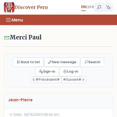
EN
Discover Peru
ES
FR
Menu
Merci Paul
Back to list
New message
Search
Sign-in
Log-in
#Précédent#
#Suivant#
Jean-Pierre
Date : 06/16/2003 08:04 am