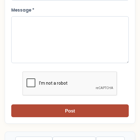
Message *
Post