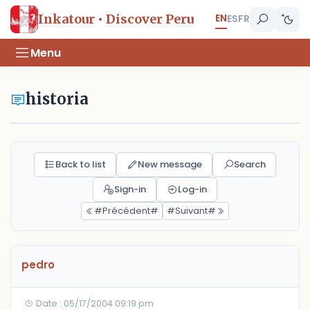
EN
Inkatour • Discover Peru
ES
FR
Menu
historia
Back to list
New message
Search
Sign-in
Log-in
#Précédent#
#Suivant#
pedro
Date : 05/17/2004 09:19 pm