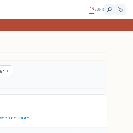
EN
ES
FR
g-in
z@hotmail.com