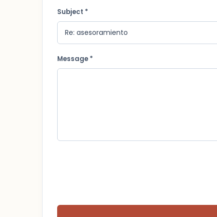
Subject *
Message *