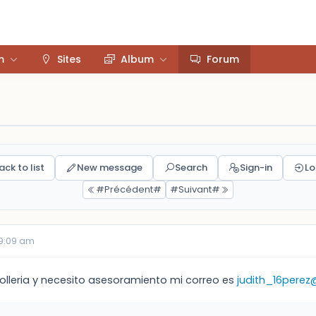
m
Sites
Album
Forum
ack to list
New message
Search
Sign-in
Lo
#Précédent#
#Suivant#
09:09 am
olleria y necesito asesoramiento mi correo es
judith_16pere