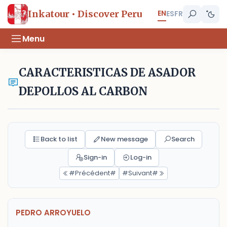
EN
Inkatour • Discover Peru
ES
FR
Menu
CARACTERISTICAS DE ASADOR
DEPOLLOS AL CARBON
Back to list
New message
Search
Sign-in
Log-in
#Précédent#
#Suivant#
PEDRO ARROYUELO