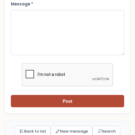
Message *
Post
Back to list
New message
Search