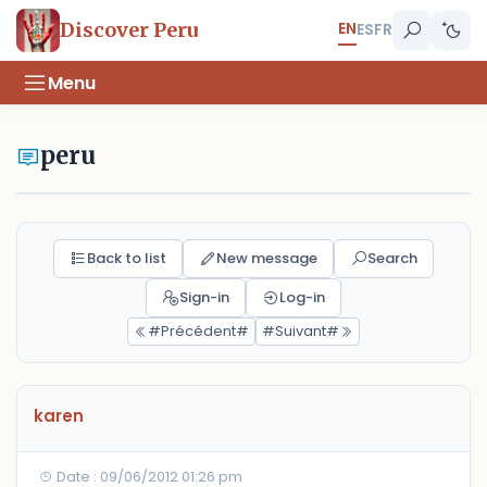
EN
Discover Peru
ES
FR
Menu
peru
Back to list
New message
Search
Sign-in
Log-in
#Précédent#
#Suivant#
karen
Date : 09/06/2012 01:26 pm