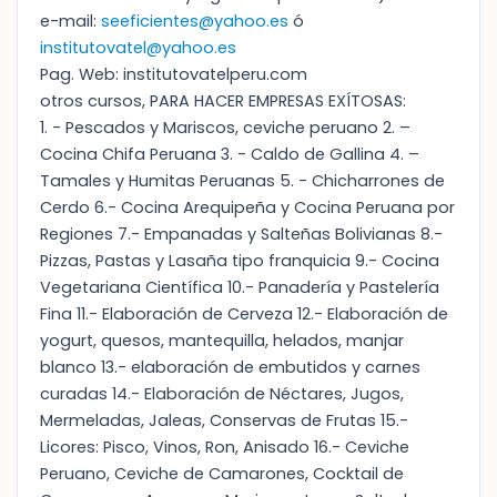
e-mail:
seeficientes@yahoo.es
ó
institutovatel@yahoo.es
Pag. Web: institutovatelperu.com
otros cursos, PARA HACER EMPRESAS EXÍTOSAS:
1. - Pescados y Mariscos, ceviche peruano 2. –
Cocina Chifa Peruana 3. - Caldo de Gallina 4. –
Tamales y Humitas Peruanas 5. - Chicharrones de
Cerdo 6.- Cocina Arequipeña y Cocina Peruana por
Regiones 7.- Empanadas y Salteñas Bolivianas 8.-
Pizzas, Pastas y Lasaña tipo franquicia 9.- Cocina
Vegetariana Científica 10.- Panadería y Pastelería
Fina 11.- Elaboración de Cerveza 12.- Elaboración de
yogurt, quesos, mantequilla, helados, manjar
blanco 13.- elaboración de embutidos y carnes
curadas 14.- Elaboración de Néctares, Jugos,
Mermeladas, Jaleas, Conservas de Frutas 15.-
Licores: Pisco, Vinos, Ron, Anisado 16.- Ceviche
Peruano, Ceviche de Camarones, Cocktail de