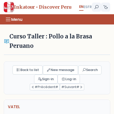
EN
Inkatour • Discover Peru
ES
FR
Menu
Curso Taller : Pollo a la Brasa
Peruano
Back to list
New message
Search
Sign-in
Log-in
#Précédent#
#Suivant#
VATEL